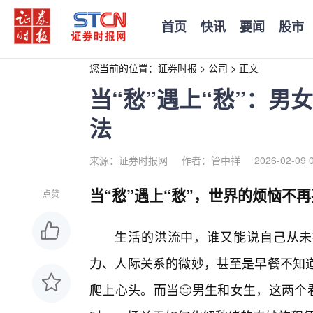
首页
快讯
要闻
股市
您当前的位置：
证券时报
>
公司
>
正文
当“愁”遇上“愁”：男
法
来源：证券时报网
作者：管中祥
2026-02-09 
当“愁”遇上“愁”，世界的烦恼不
点赞
生活的洪流中，谁又能说自己从未
力、人际关系的微妙，甚至是早餐不知
爬上心头。而当🙂男生和女生，这两个