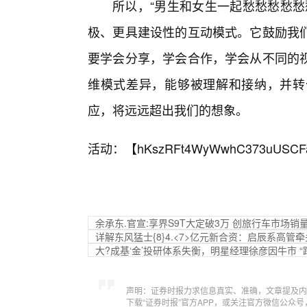
所以，“男生和女生一起愁愁愁愁愁
极、更具建设性的互动模式。它鼓励我
要学会分享，学会合作，学会从不同的
维模式差异，能够被理解和接纳，并转
应，将远远超出我们的想象。
活动：【
hKszRFt4WyWwhC373uUSCF
余承东.官宣:享界S9T大定破3万 创旅行车市场销
详解东风猛士{8}4.<7>亿元新合资：启辰系高
大?成基‘金’投研体系失衡，明星经理徐彦因牛市 
声明：证券时报力求信息真实、准确，文章提及内
下载“证券时报”官方APP，或关注官方微信公众