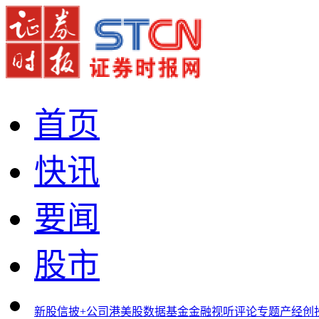
首页
快讯
要闻
股市
新股
信披+
公司
港美股
数据
基金
金融
视听
评论
专题
产经
创