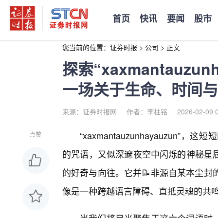
首页
快讯
要闻
股市
您当前的位置：
证券时报
>
公司
>
正文
探索“xaxmantauzu
一场关于生命、时间与
来源：证券时报网
作者：李柱铭
2026-02-09 
“xaxmantauzunhayauz
点赞
的咒语，又似深邃夜空中闪烁的神秘星
的好奇与向往。它并📝非源自某本尘封
像是一种跨越语言障碍、直抵灵魂的共